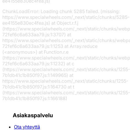
ee4155e830ec4fea.js)
ChunkLoadError: Loading chunk 5285 failed. (missing:
https://www.specialwheels.com/_next/static/chunks/5285-
ee4155e830ec4fea.js) at Object.r.f.j
(https://www.specialwheels.com/_next/static/chunks/web
72fef6c6a633aa79.js:1:3707) at
https://www.specialwheels.com/_next/static/chunks/webp
72fef6c6a633aa79.js:1:1253 at Array.reduce
(<anonymous>) at Function.r.e
(https://www.specialwheels.com/_next/static/chunks/web
72fef6c6a633aa79.js:1:1232) at c
(https://www.specialwheels.com/_next/static/chunks/1255-
7b1db41c1b850f97.js:1:149965) at
https://www.specialwheels.com/_next/static/chunks/1255-
7b1db41c1b850f97.js:1:164730 at t
(https://www.specialwheels.com/_next/static/chunks/1255-
7b1db41c1b850f97.js:1:166188)
Asiakaspalvelu
Ota yhteyttä