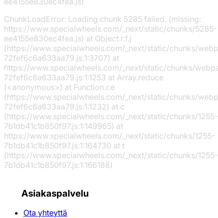
ee4155e830ec4fea.js)
ChunkLoadError: Loading chunk 5285 failed. (missing:
https://www.specialwheels.com/_next/static/chunks/5285-
ee4155e830ec4fea.js) at Object.r.f.j
(https://www.specialwheels.com/_next/static/chunks/web
72fef6c6a633aa79.js:1:3707) at
https://www.specialwheels.com/_next/static/chunks/webp
72fef6c6a633aa79.js:1:1253 at Array.reduce
(<anonymous>) at Function.r.e
(https://www.specialwheels.com/_next/static/chunks/web
72fef6c6a633aa79.js:1:1232) at c
(https://www.specialwheels.com/_next/static/chunks/1255-
7b1db41c1b850f97.js:1:149965) at
https://www.specialwheels.com/_next/static/chunks/1255-
7b1db41c1b850f97.js:1:164730 at t
(https://www.specialwheels.com/_next/static/chunks/1255-
7b1db41c1b850f97.js:1:166188)
Asiakaspalvelu
Ota yhteyttä