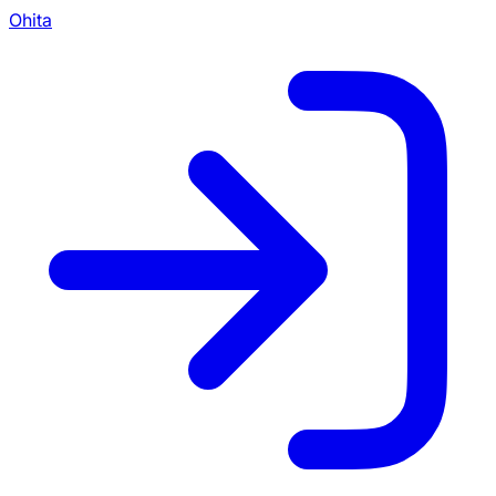
Ohita