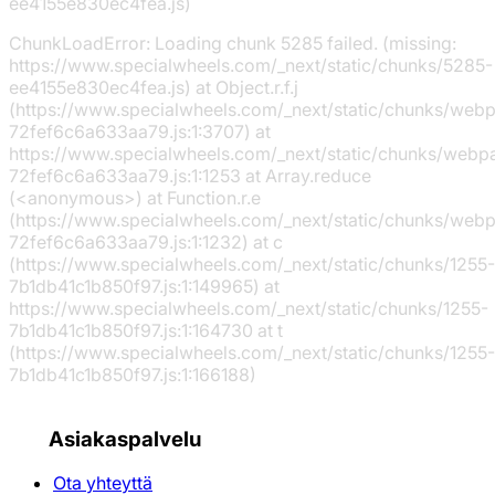
ee4155e830ec4fea.js)
ChunkLoadError: Loading chunk 5285 failed. (missing:
https://www.specialwheels.com/_next/static/chunks/5285-
ee4155e830ec4fea.js) at Object.r.f.j
(https://www.specialwheels.com/_next/static/chunks/web
72fef6c6a633aa79.js:1:3707) at
https://www.specialwheels.com/_next/static/chunks/webp
72fef6c6a633aa79.js:1:1253 at Array.reduce
(<anonymous>) at Function.r.e
(https://www.specialwheels.com/_next/static/chunks/web
72fef6c6a633aa79.js:1:1232) at c
(https://www.specialwheels.com/_next/static/chunks/1255-
7b1db41c1b850f97.js:1:149965) at
https://www.specialwheels.com/_next/static/chunks/1255-
7b1db41c1b850f97.js:1:164730 at t
(https://www.specialwheels.com/_next/static/chunks/1255-
7b1db41c1b850f97.js:1:166188)
Asiakaspalvelu
Ota yhteyttä