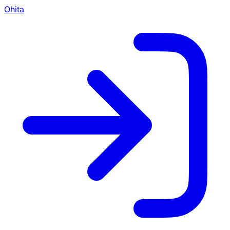
Ohita