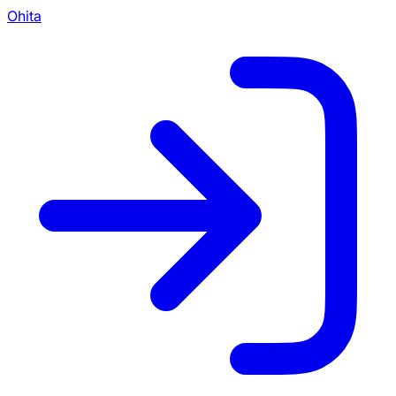
Ohita