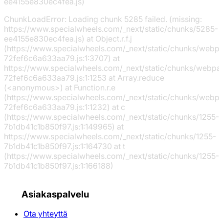
ee4155e830ec4fea.js)
ChunkLoadError: Loading chunk 5285 failed. (missing:
https://www.specialwheels.com/_next/static/chunks/5285-
ee4155e830ec4fea.js) at Object.r.f.j
(https://www.specialwheels.com/_next/static/chunks/web
72fef6c6a633aa79.js:1:3707) at
https://www.specialwheels.com/_next/static/chunks/webp
72fef6c6a633aa79.js:1:1253 at Array.reduce
(<anonymous>) at Function.r.e
(https://www.specialwheels.com/_next/static/chunks/web
72fef6c6a633aa79.js:1:1232) at c
(https://www.specialwheels.com/_next/static/chunks/1255-
7b1db41c1b850f97.js:1:149965) at
https://www.specialwheels.com/_next/static/chunks/1255-
7b1db41c1b850f97.js:1:164730 at t
(https://www.specialwheels.com/_next/static/chunks/1255-
7b1db41c1b850f97.js:1:166188)
Asiakaspalvelu
Ota yhteyttä