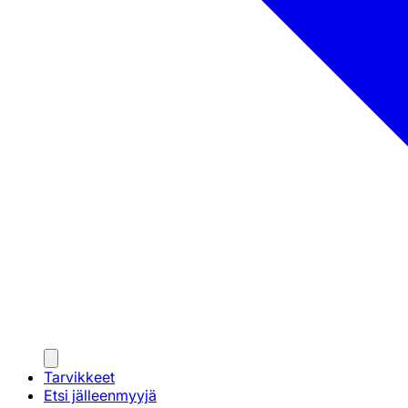
Tarvikkeet
Etsi jälleenmyyjä