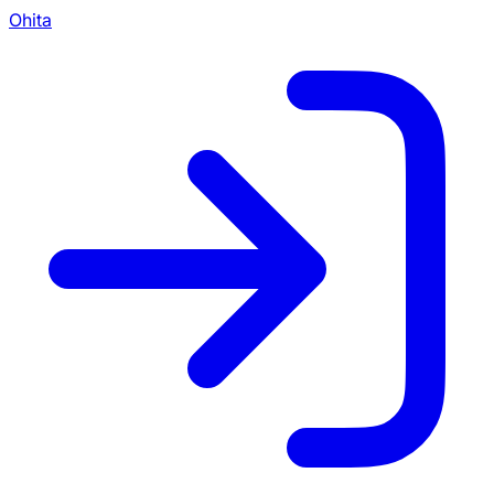
Ohita