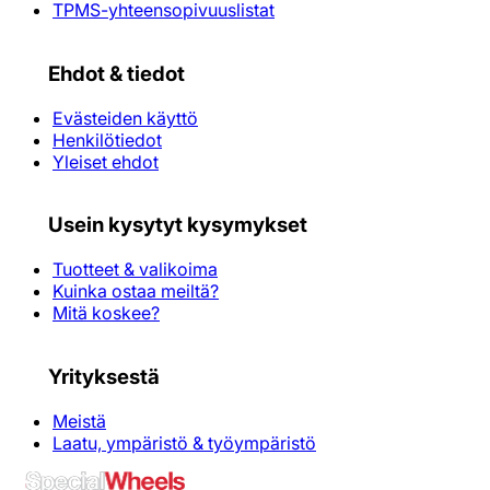
TPMS-yhteensopivuuslistat
Ehdot & tiedot
Evästeiden käyttö
Henkilötiedot
Yleiset ehdot
Usein kysytyt kysymykset
Tuotteet & valikoima
Kuinka ostaa meiltä?
Mitä koskee?
Yrityksestä
Meistä
Laatu, ympäristö & työympäristö