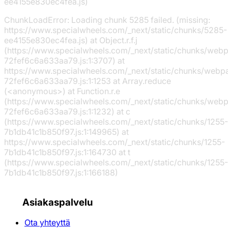
ee4155e830ec4fea.js)
ChunkLoadError: Loading chunk 5285 failed. (missing:
https://www.specialwheels.com/_next/static/chunks/5285-
ee4155e830ec4fea.js) at Object.r.f.j
(https://www.specialwheels.com/_next/static/chunks/web
72fef6c6a633aa79.js:1:3707) at
https://www.specialwheels.com/_next/static/chunks/webp
72fef6c6a633aa79.js:1:1253 at Array.reduce
(<anonymous>) at Function.r.e
(https://www.specialwheels.com/_next/static/chunks/web
72fef6c6a633aa79.js:1:1232) at c
(https://www.specialwheels.com/_next/static/chunks/1255-
7b1db41c1b850f97.js:1:149965) at
https://www.specialwheels.com/_next/static/chunks/1255-
7b1db41c1b850f97.js:1:164730 at t
(https://www.specialwheels.com/_next/static/chunks/1255-
7b1db41c1b850f97.js:1:166188)
Asiakaspalvelu
Ota yhteyttä