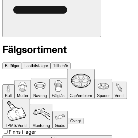
Fälgsortiment
Bilfälgar
Lastbilsfälgar
Tillbehör
Bult
Mutter
Navring
Fälglås
Cap/emblem
Spacer
Ventil
Övrigt
TPMS/Ventil
Montering
Godis
Finns i lager